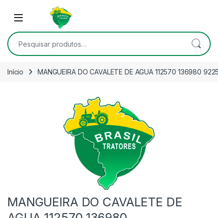
Skip to navigation
Skip to content
Open
Pesquisar por:
Início
MANGUEIRA DO CAVALETE DE AGUA 112570 136980 922
MANGUEIRA DO CAVALETE DE
AGUA 112570 136980