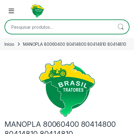
Skip to navigation
Skip to content
Open
Pesquisar por:
Início
MANOPLA 80060400 80414800 80414810 80414810
MANOPLA 80060400 80414800
80414810 80414810