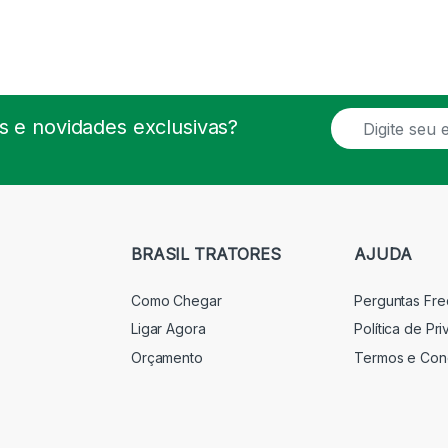
E
 e novidades exclusivas?
m
a
i
l
*
BRASIL TRATORES
AJUDA
Como Chegar
Perguntas Fr
Ligar Agora
Política de Pr
Orçamento
Termos e Con