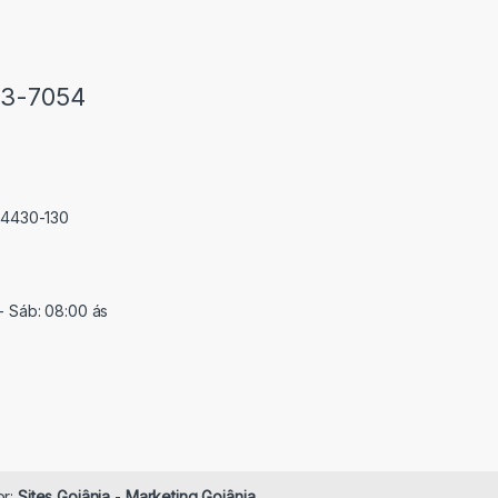
33-7054
 74430-130
- Sáb: 08:00 ás
or:
Sites Goiânia
-
Marketing Goiânia