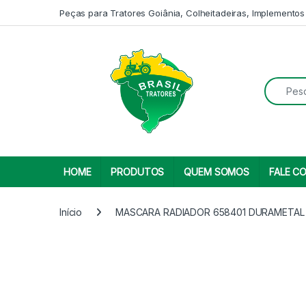
Skip to navigation
Skip to content
Peças para Tratores Goiânia, Colheitadeiras, Implementos
Search fo
HOME
PRODUTOS
QUEM SOMOS
FALE C
Início
MASCARA RADIADOR 658401 DURAMETAL