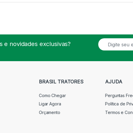
E
 e novidades exclusivas?
m
a
i
l
*
BRASIL TRATORES
AJUDA
Como Chegar
Perguntas Fr
Ligar Agora
Política de Pr
Orçamento
Termos e Con