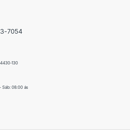
33-7054
 74430-130
- Sáb: 08:00 ás