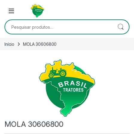
Skip to navigation
Skip to content
Open
Pesquisar por:
Início
MOLA 30606800
MOLA 30606800