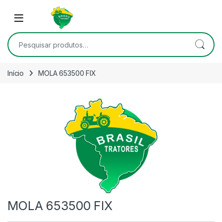
Skip to navigation
Skip to content
Open
Pesquisar por:
Início
MOLA 653500 FIX
MOLA 653500 FIX