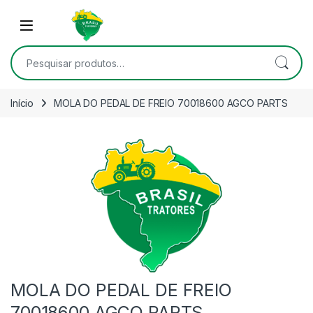
Skip to navigation
Skip to content
Open
Pesquisar por:
Início
MOLA DO PEDAL DE FREIO 70018600 AGCO PARTS
MOLA DO PEDAL DE FREIO
70018600 AGCO PARTS