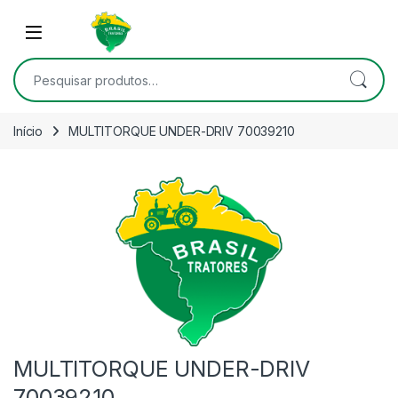
Skip to navigation
Skip to content
Open
Pesquisar por:
Início
MULTITORQUE UNDER-DRIV 70039210
MULTITORQUE UNDER-DRIV
70039210