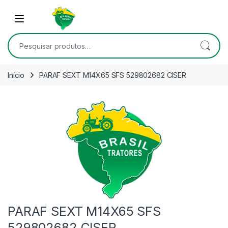
Skip to navigation
Skip to content
Open
Pesquisar por:
Início
PARAF SEXT M14X65 SFS 529802682 CISER
PARAF SEXT M14X65 SFS
529802682 CISER