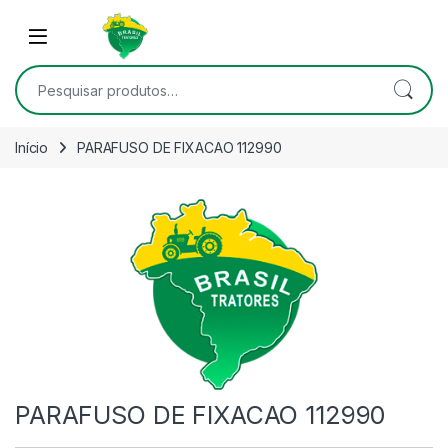
Skip to navigation
Skip to content
Open
Pesquisar por:
Início
PARAFUSO DE FIXACAO 112990
PARAFUSO DE FIXACAO 112990