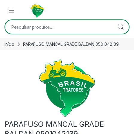
Skip to navigation
Skip to content
Open
Pesquisar por:
Início
PARAFUSO MANCAL GRADE BALDAN 0501042139
PARAFUSO MANCAL GRADE
BALDAN 0501042139