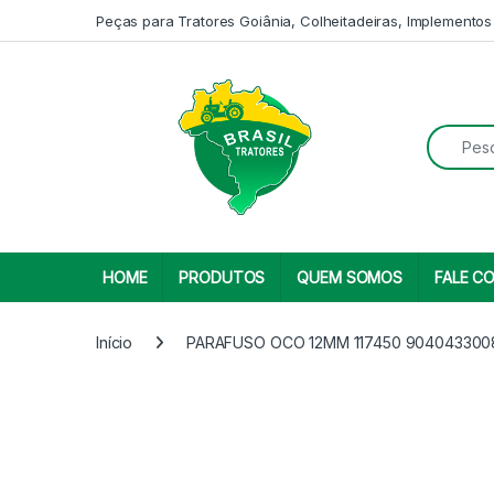
Skip to navigation
Skip to content
Peças para Tratores Goiânia, Colheitadeiras, Implementos
Search fo
HOME
PRODUTOS
QUEM SOMOS
FALE C
Início
PARAFUSO OCO 12MM 117450 904043300