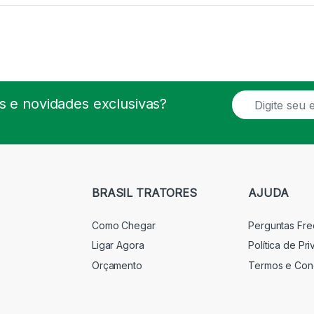
E
 e novidades exclusivas?
m
a
i
l
*
BRASIL TRATORES
AJUDA
Como Chegar
Perguntas Fr
Ligar Agora
Política de Pr
Orçamento
Termos e Con