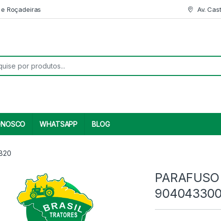
 e Roçadeiras
Av. Cas
r:
ONOSCO
WHATSAPP
BLOG
820
PARAFUSO 
90404330