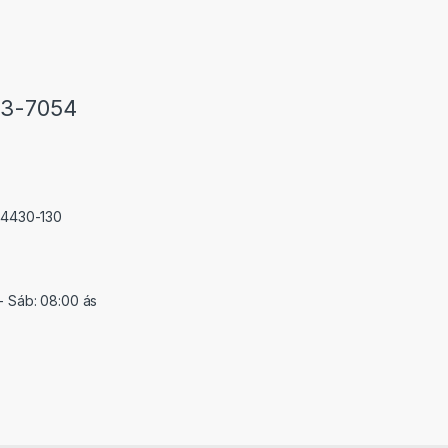
33-7054
 74430-130
- Sáb: 08:00 ás