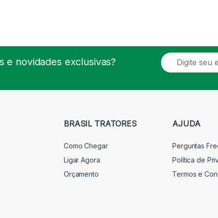
E
 e novidades exclusivas?
m
a
i
l
*
BRASIL TRATORES
AJUDA
Como Chegar
Perguntas Fr
Ligar Agora
Política de Pr
Orçamento
Termos e Con