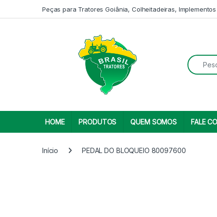
Skip to navigation
Skip to content
Peças para Tratores Goiânia, Colheitadeiras, Implementos
Search fo
HOME
PRODUTOS
QUEM SOMOS
FALE C
Início
PEDAL DO BLOQUEIO 80097600