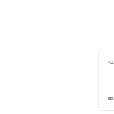
PED
SK