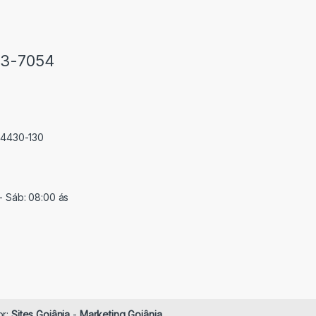
33-7054
 74430-130
- Sáb: 08:00 ás
or:
Sites Goiânia
-
Marketing Goiânia