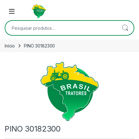
Skip to navigation
Skip to content
Open
Pesquisar por:
Início
PINO 30182300
PINO 30182300