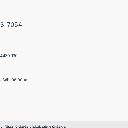
33-7054
 74430-130
- Sáb: 08:00 ás
or:
Sites Goiânia
-
Marketing Goiânia