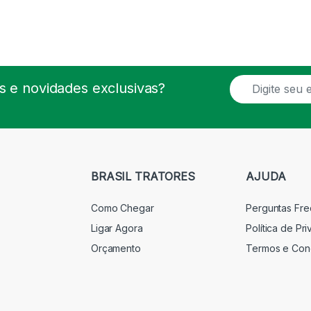
E
 e novidades exclusivas?
m
a
i
l
*
BRASIL TRATORES
AJUDA
Como Chegar
Perguntas Fr
Ligar Agora
Política de Pr
Orçamento
Termos e Con