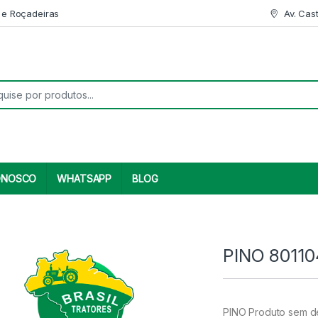
 e Roçadeiras
Av. Cas
r:
ONOSCO
WHATSAPP
BLOG
PINO 80110
PINO Produto sem de