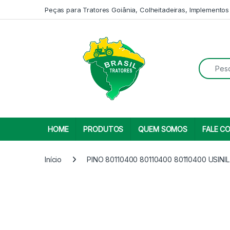
Skip to navigation
Skip to content
Peças para Tratores Goiânia, Colheitadeiras, Implementos
Search fo
HOME
PRODUTOS
QUEM SOMOS
FALE C
Início
PINO 80110400 80110400 80110400 USINIL