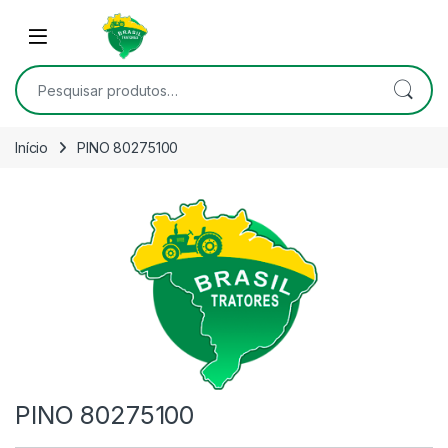
Skip to navigation
Skip to content
Open
Pesquisar por:
Início
PINO 80275100
PINO 80275100