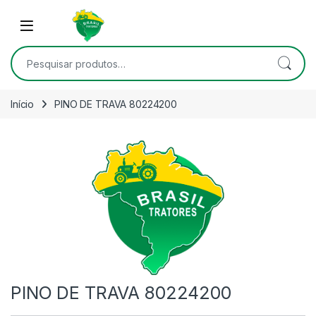
Skip to navigation
Skip to content
Open
Pesquisar por:
Início
PINO DE TRAVA 80224200
PINO DE TRAVA 80224200