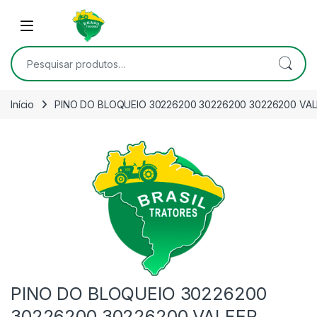
Skip to navigation
Skip to content
Open
Pesquisar por:
Início
PINO DO BLOQUEIO 30226200 30226200 30226200 VA
PINO DO BLOQUEIO 30226200
30226200 30226200 VALFER