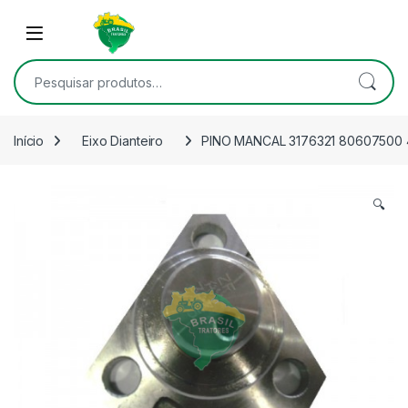
Skip to navigation
Skip to content
Open
Pesquisar por:
Início
Eixo Dianteiro
PINO MANCAL 3176321 80607500 
🔍