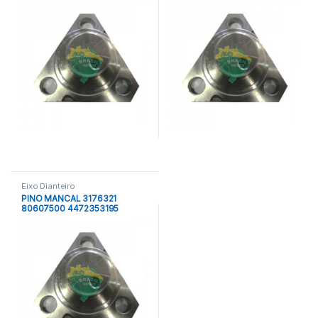
8009103262005 RPV102
8009103262005 RPV102
KPTR180 KINGPARTS 3176321
KPTR180 3176321 ZF
STAHL
Eixo Dianteiro
PINO MANCAL 3176321
80607500 4472353195
9579265 1500901041 CQ27251
8009103262005 RPV102
KPTR180 KINGPARTS 3176321
DELLA ROSA