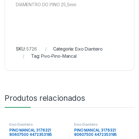
DIAMENTRO DO PINO 25,5mm
SKU:
5726
Categoria:
Eixo Dianteiro
Tag:
Pivo-Pino-Mancal
Produtos relacionados
Eixo Dianteiro
Eixo Dianteiro
PINO MANCAL 3176321
PINO MANCAL 3176321
80607500 4472353195
80607500 4472353195
9579265 1500901041 CQ27251
9579265 1500901041 CQ27251