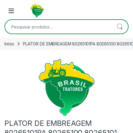
Skip to navigation
Skip to content
Open
Pesquisar por:
Início
PLATOR DE EMBREAGEM 80265101PA 80265100 80265101
PLATOR DE EMBREAGEM
80265101PA 80265100 80265101