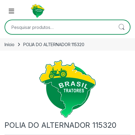
Skip to navigation
Skip to content
Open
Pesquisar por:
Início
POLIA DO ALTERNADOR 115320
POLIA DO ALTERNADOR 115320