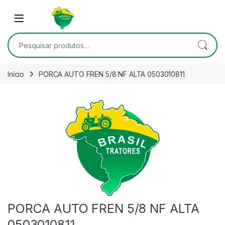
Skip to navigation
Skip to content
Open
Pesquisar por:
Início
PORCA AUTO FREN 5/8 NF ALTA 0503010811
PORCA AUTO FREN 5/8 NF ALTA
0503010811