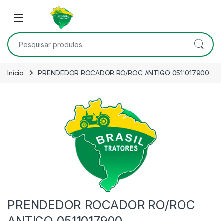
Skip to navigation
Skip to content
Open
Pesquisar por:
Início
PRENDEDOR ROCADOR RO/ROC ANTIGO 0511017900
PRENDEDOR ROCADOR RO/ROC
ANTIGO 0511017900