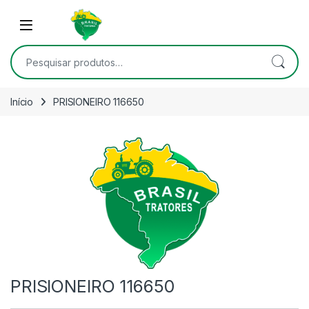
Skip to navigation
Skip to content
Open
Pesquisar por:
Início
PRISIONEIRO 116650
PRISIONEIRO 116650