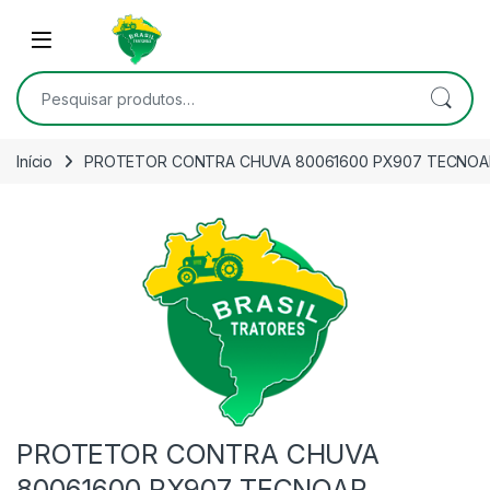
Skip to navigation
Skip to content
Open
Pesquisar por:
Início
PROTETOR CONTRA CHUVA 80061600 PX907 TECNOA
PROTETOR CONTRA CHUVA
80061600 PX907 TECNOAR