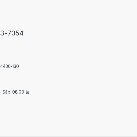
33-7054
 74430-130
- Sáb: 08:00 ás