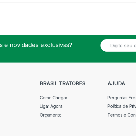
E
 e novidades exclusivas?
m
a
i
l
*
BRASIL TRATORES
AJUDA
Como Chegar
Perguntas Fr
Ligar Agora
Política de Pr
Orçamento
Termos e Con