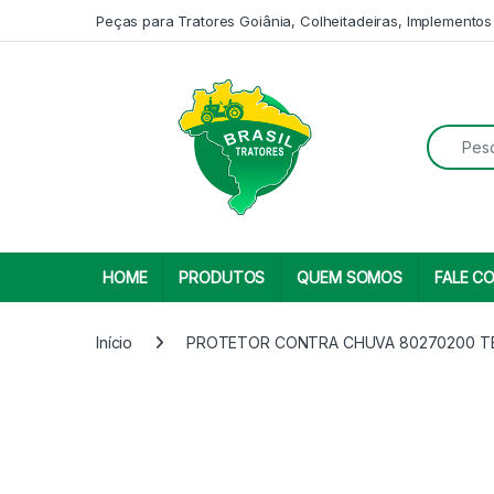
Skip to navigation
Skip to content
Peças para Tratores Goiânia, Colheitadeiras, Implementos
Search fo
HOME
PRODUTOS
QUEM SOMOS
FALE C
Início
PROTETOR CONTRA CHUVA 80270200 