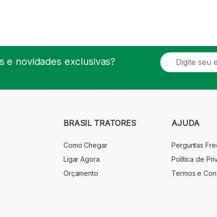
E
 e novidades exclusivas?
m
a
i
l
*
BRASIL TRATORES
AJUDA
Como Chegar
Perguntas Fr
Ligar Agora
Política de Pr
Orçamento
Termos e Con