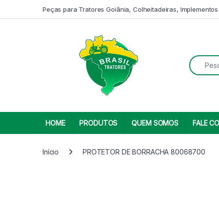
Skip to navigation
Skip to content
Peças para Tratores Goiânia, Colheitadeiras, Implementos
Search fo
HOME
PRODUTOS
QUEM SOMOS
FALE C
Início
PROTETOR DE BORRACHA 80068700