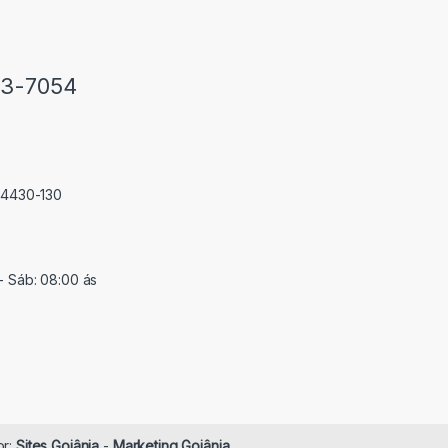
33-7054
 74430-130
- Sáb: 08:00 ás
or:
Sites Goiânia
-
Marketing Goiânia