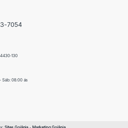
33-7054
 74430-130
- Sáb: 08:00 ás
or:
Sites Goiânia
-
Marketing Goiânia