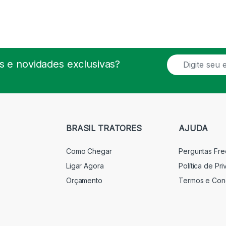
E
 e novidades exclusivas?
m
a
i
l
*
BRASIL TRATORES
AJUDA
Como Chegar
Perguntas Fr
Ligar Agora
Política de Pr
Orçamento
Termos e Con