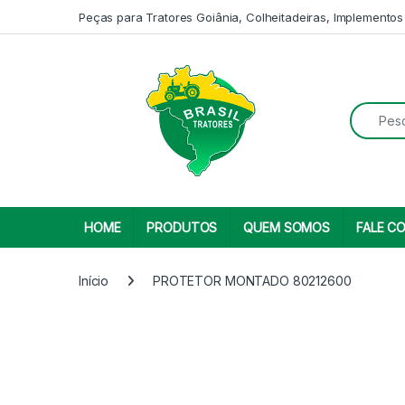
Skip to navigation
Skip to content
Peças para Tratores Goiânia, Colheitadeiras, Implementos
Search fo
HOME
PRODUTOS
QUEM SOMOS
FALE C
Início
PROTETOR MONTADO 80212600