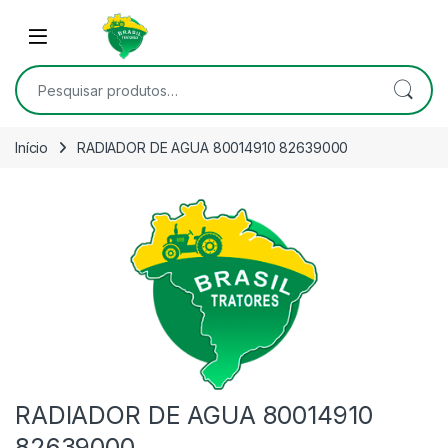
Skip to navigation
Skip to content
Open
Pesquisar por:
Início
RADIADOR DE AGUA 80014910 82639000
RADIADOR DE AGUA 80014910
82639000