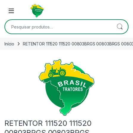
Skip to navigation
Skip to content
Open
Pesquisar por:
Início
RETENTOR 111520 111520 00803BRGS 00803BRGS 008
RETENTOR 111520 111520
00803BRGS 00803BRGS