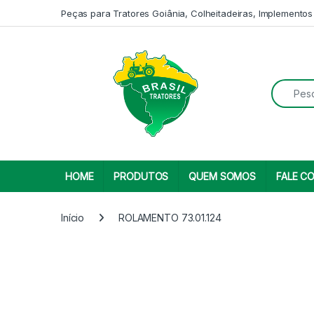
Skip to navigation
Skip to content
Peças para Tratores Goiânia, Colheitadeiras, Implementos
Search fo
HOME
PRODUTOS
QUEM SOMOS
FALE C
Início
ROLAMENTO 73.01.124