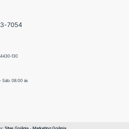
33-7054
 74430-130
- Sáb: 08:00 ás
or:
Sites Goiânia
-
Marketing Goiânia