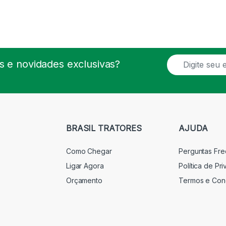
E
 e novidades exclusivas?
m
a
i
l
*
BRASIL TRATORES
AJUDA
Como Chegar
Perguntas Fr
Ligar Agora
Política de Pr
Orçamento
Termos e Con