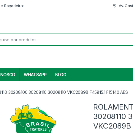
 e Roçadeiras
Av. Cas
r:
ONOSCO
WHATSAPP
BLOG
0 30208100 30208110 30208110 VKC2089B F45815.1 F15140 AES
ROLAMENT
30208110 3
VKC2089B F