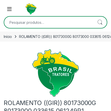
Skip to navigation
Skip to content
Open
Pesquisar por:
Início
ROLAMENTO ((GIR)) 80173000G 80173000 033615 06124
ROLAMENTO ((GIR)) 80173000G
80173000 033615 061249R1