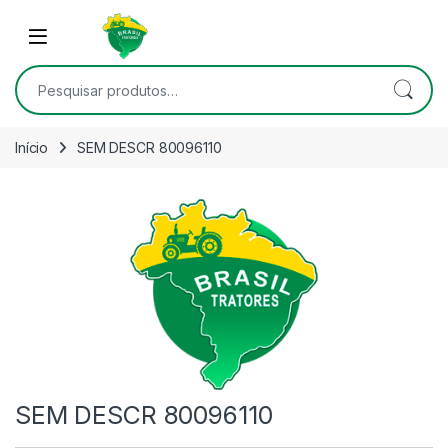
Skip to navigation
Skip to content
Open
Pesquisar por:
Início
SEM DESCR 80096110
SEM DESCR 80096110