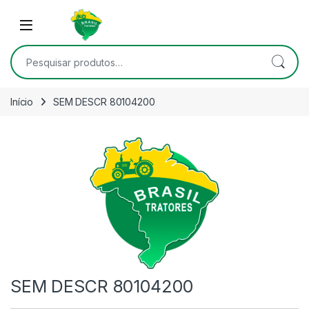
Skip to navigation
Skip to content
Open
Pesquisar por:
Início
SEM DESCR 80104200
SEM DESCR 80104200