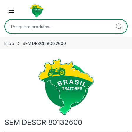
Skip to navigation
Skip to content
Open
Pesquisar por:
Início
SEM DESCR 80132600
SEM DESCR 80132600