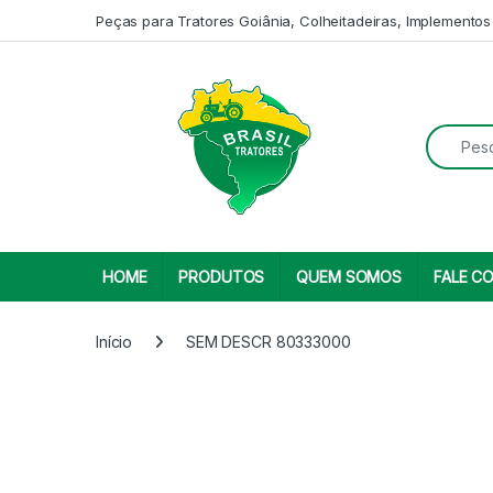
Skip to navigation
Skip to content
Peças para Tratores Goiânia, Colheitadeiras, Implementos
Search fo
HOME
PRODUTOS
QUEM SOMOS
FALE C
Início
SEM DESCR 80333000