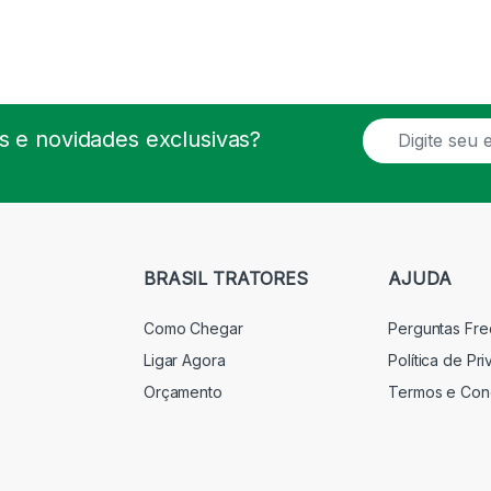
E
 e novidades exclusivas?
m
a
i
l
*
BRASIL TRATORES
AJUDA
Como Chegar
Perguntas Fr
Ligar Agora
Política de Pr
Orçamento
Termos e Con