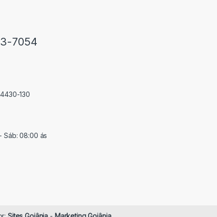
33-7054
 74430-130
- Sáb: 08:00 ás
or:
Sites Goiânia
-
Marketing Goiânia