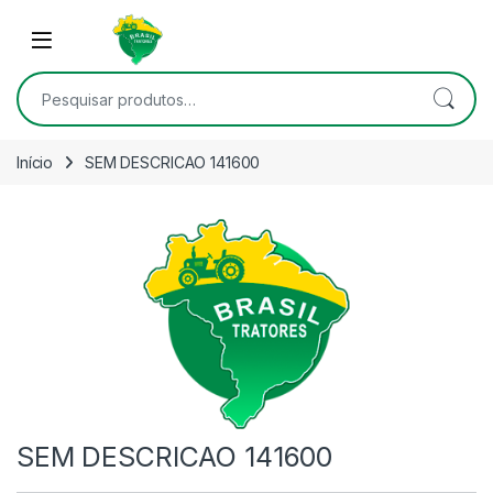
Skip to navigation
Skip to content
Open
Pesquisar por:
Início
SEM DESCRICAO 141600
SEM DESCRICAO 141600