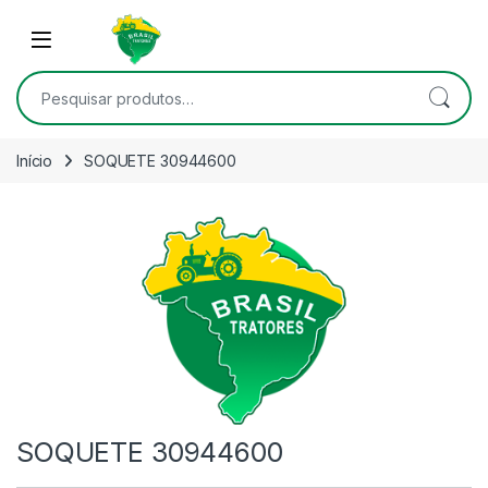
Skip to navigation
Skip to content
Open
Pesquisar por:
Início
SOQUETE 30944600
SOQUETE 30944600