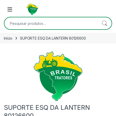
Skip to navigation
Skip to content
Open
Pesquisar por:
Início
SUPORTE ESQ DA LANTERN 80126600
SUPORTE ESQ DA LANTERN
80126600