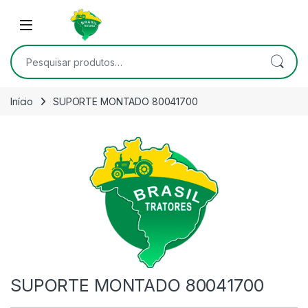
Skip to navigation
Skip to content
Open
Pesquisar por:
Início
SUPORTE MONTADO 80041700
SUPORTE MONTADO 80041700