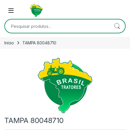
Skip to navigation
Skip to content
Open
Pesquisar por:
Início
TAMPA 80048710
TAMPA 80048710