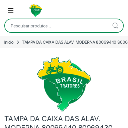
Skip to navigation
Skip to content
Open
Pesquisar por:
Início
TAMPA DA CAIXA DAS ALAV. MODERNA 80069440 800
TAMPA DA CAIXA DAS ALAV.
MODERNA 80069440 80069430