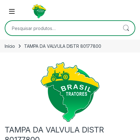
Skip to navigation
Skip to content
Open
Pesquisar por:
Início
TAMPA DA VALVULA DISTR 80177800
TAMPA DA VALVULA DISTR
80177800