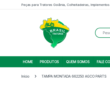
Skip to navigation
Skip to content
Peças para Tratores Goiânia, Colheitadeiras, Implementos
Search fo
HOME
PRODUTOS
QUEM SOMOS
FALE C
Início
TAMPA MONTADA 662250 AGCO PARTS