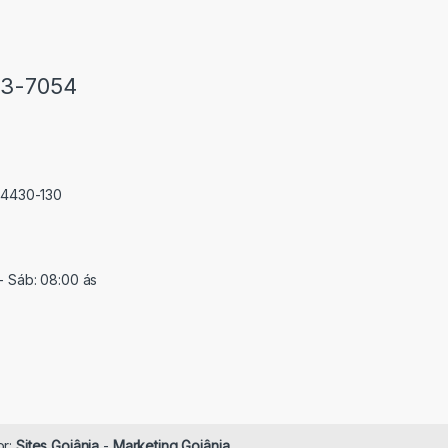
33-7054
 74430-130
- Sáb: 08:00 ás
or:
Sites Goiânia
-
Marketing Goiânia