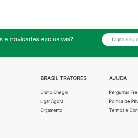
E
 e novidades exclusivas?
m
a
i
l
*
BRASIL TRATORES
AJUDA
Como Chegar
Perguntas Fr
Ligar Agora
Política de Pr
Orçamento
Termos e Con