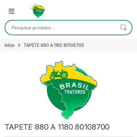
Skip to navigation
Skip to content
Open
Pesquisar por:
Início
TAPETE 880 A 1180 80108700
TAPETE 880 A 1180 80108700