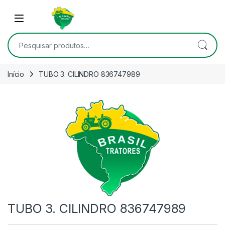
Skip to navigation
Skip to content
Open
Pesquisar por:
Início
TUBO 3. CILINDRO 836747989
TUBO 3. CILINDRO 836747989