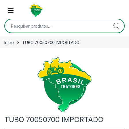
Skip to navigation
Skip to content
Open
Pesquisar por:
Início
TUBO 70050700 IMPORTADO
TUBO 70050700 IMPORTADO