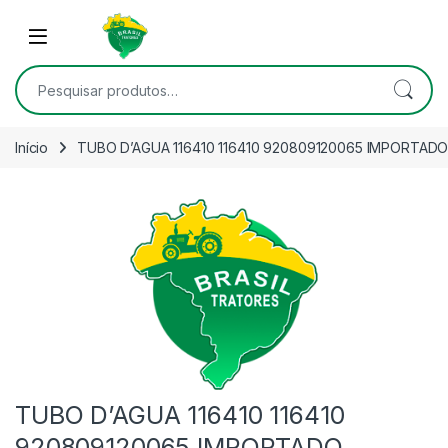
Skip to navigation
Skip to content
Open
Pesquisar por:
Início
TUBO D’AGUA 116410 116410 920809120065 IMPORTAD
TUBO D’AGUA 116410 116410
920809120065 IMPORTADO