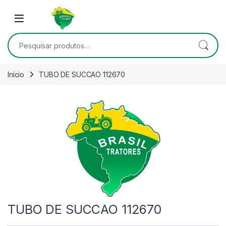
Skip to navigation
Skip to content
Open
Pesquisar por:
Início
TUBO DE SUCCAO 112670
TUBO DE SUCCAO 112670